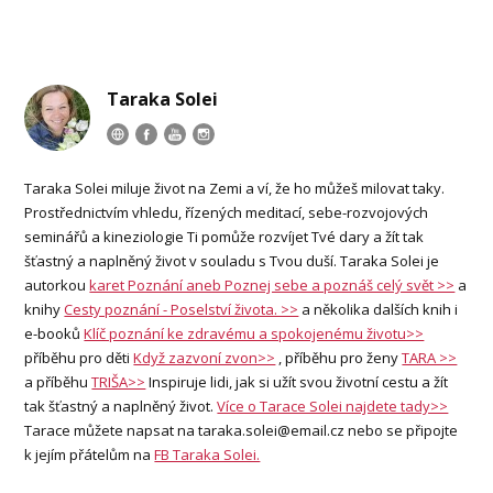
Taraka Solei
Taraka Solei miluje život na Zemi a ví, že ho můžeš milovat taky.
Prostřednictvím vhledu, řízených meditací, sebe-rozvojových
seminářů a kineziologie Ti pomůže rozvíjet Tvé dary a žít tak
šťastný a naplněný život v souladu s Tvou duší. Taraka Solei je
autorkou
karet Poznání aneb Poznej sebe a poznáš celý svět >>
a
knihy
Cesty poznání - Poselství života. >>
a několika dalších knih i
e-booků
Klíč poznání ke zdravému a spokojenému životu>>
příběhu pro děti
Když zazvoní zvon>>
, příběhu pro ženy
TARA >>
a příběhu
TRIŠA>>
Inspiruje lidi, jak si užít svou životní cestu a žít
tak šťastný a naplněný život.
Více o Tarace Solei najdete tady>>
Tarace můžete napsat na taraka.solei@email.cz nebo se připojte
k jejím přátelům na
FB Taraka Solei.