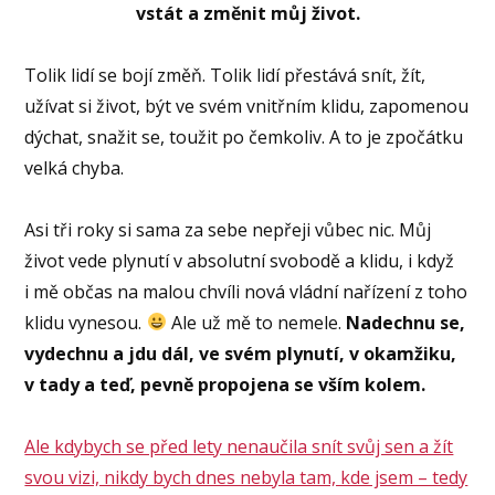
vstát a změnit můj život.
Tolik lidí se bojí změň. Tolik lidí přestává snít, žít,
užívat si život, být ve svém vnitřním klidu, zapomenou
dýchat, snažit se, toužit po čemkoliv. A to je zpočátku
velká chyba.
Asi tři roky si sama za sebe nepřeji vůbec nic. Můj
život vede plynutí v absolutní svobodě a klidu, i když
i mě občas na malou chvíli nová vládní nařízení z toho
klidu vynesou.
Ale už mě to nemele.
Nadechnu se,
vydechnu a jdu dál, ve svém plynutí, v okamžiku,
v tady a teď, pevně propojena se vším kolem.
Ale kdybych se před lety nenaučila snít svůj sen a žít
svou vizi, nikdy bych dnes nebyla tam, kde jsem – tedy