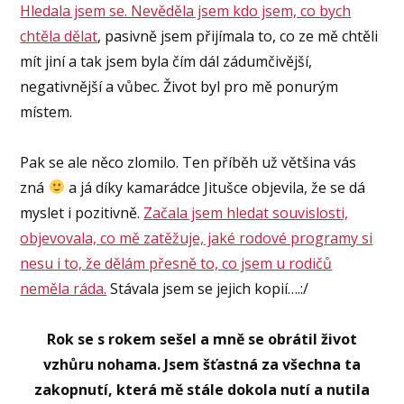
Hledala jsem se. Nevěděla jsem kdo jsem, co bych
chtěla dělat
, pasivně jsem přijímala to, co ze mě chtěli
mít jiní a tak jsem byla čím dál zádumčivější,
negativnější a vůbec. Život byl pro mě ponurým
místem.
Pak se ale něco zlomilo. Ten příběh už většina vás
zná
a já díky kamarádce
Jitušce
objevila, že se dá
myslet i pozitivně.
Začala jsem hledat souvislosti,
objevovala, co mě zatěžuje, jaké rodové programy si
nesu i to, že dělám přesně to, co jsem u rodičů
neměla ráda.
Stávala jsem se jejich kopií….:/
Rok se s rokem sešel a mně se obrátil život
vzhůru nohama. Jsem šťastná za všechna ta
zakopnutí, která mě stále dokola nutí a nutila