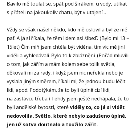
Bavilo mě toulat se, spát pod širákem, u vody, utíkat
s přáteli na jakoukoliv chatu, být v utajení…
Vždy se však našel někdo, kdo mě oslovil a byl ze mě
paf. A já si říkala, že těm lidem asi šibe:D (Bylo mi 13 –
15let) Čím míň jsem chtěla být viděna, tím víc mě jiní
viděli a vyhledávali. Bylo to k zbláznění. (Pořád mluvili
o tom, jak zářím a mám kolem sebe tolik světla,
děkovali mi za rady, i když jsem nic neřekla nebo je
vyslala jiným směrem, říkali mi, že jednou budu léčit
lidi, apod. Podotýkám, že to byli úplně cizí lidi,
na zastávce třeba:) Tehdy jsem ještě nechápala, že to
byli andělské bytosti, které
viděly to, co já si vidět
nedovolila. Světlo, které nebylo zadušeno úplně,
jen už sotva doutnalo a toužilo zářit.