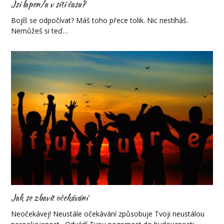
Jsi lapen/a v síti času?
Bojíš se odpočívat? Máš toho přece tolik. Nic nestíháš.
Nemůžeš si teď…
Jak se zbavit očekávání
Neočekávej! Neustále očekávání způsobuje Tvoji neustálou