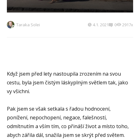
Taraka Solei
4.1. 2021
0
2917x
Když jsem před lety nastoupila zrozením na svou
cestu, byla jsem čistým láskyplným světlem tak, jako
vy všichni.
Pak jsem se však setkala s řadou hodnocení,
ponížení, nepochopení, negace, falešností,
odmítnutím a vším tím, co přináší život a místo toho,
abych zářila dál, snažila jsem se skrýt před světem.