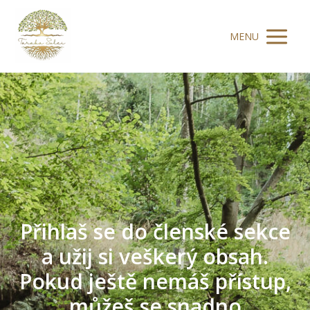
MENU
Přihlaš se do členské sekce
a užij si veškerý obsah.
Pokud ještě nemáš přístup,
můžeš se snadno