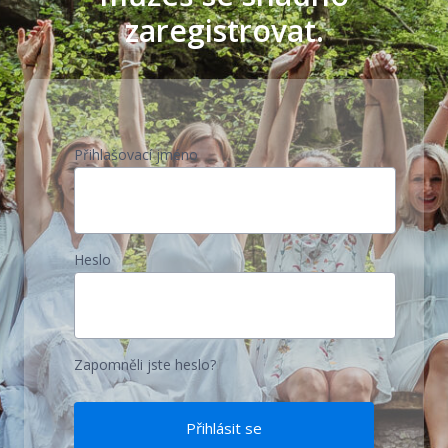
zaregistrovat.
Přihlašovací jméno
Heslo
Zapomněli jste heslo?