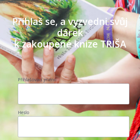
Přihlaš se, a vyzvedni svůj
dárek
k zakoupené knize TRIŠA
Přihlašovací jméno
Heslo