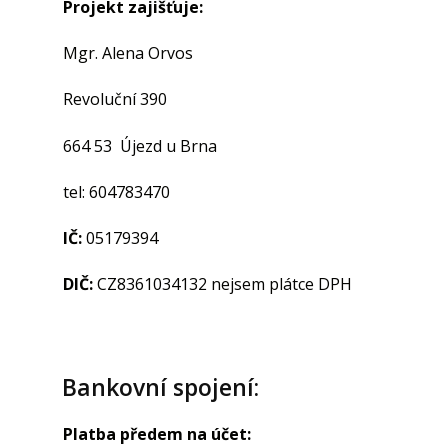
Projekt zajišťuje:
Mgr. Alena Orvos
Revoluční 390
664 53 Újezd u Brna
tel: 604783470
IČ:
05179394
DIČ:
CZ8361034132 nejsem plátce DPH
Bankovní spojení:
Platba předem na účet: