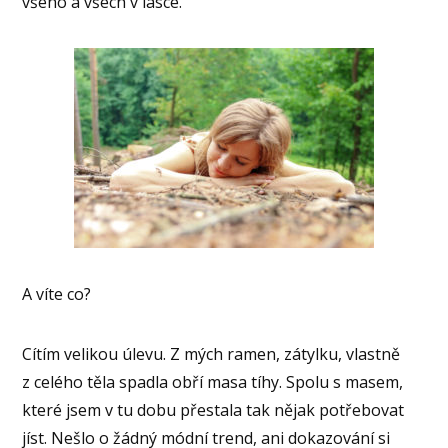
všeho a všech v lásce.
A víte co?
Cítím velikou úlevu. Z mých ramen, zátylku, vlastně
z celého těla spadla obří masa tíhy. Spolu s masem,
které jsem v tu dobu přestala tak nějak potřebovat
jíst. Nešlo o žádný módní trend, ani dokazování si