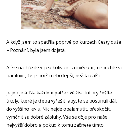
A když jsem to spatřila poprvé po kurzech Cesty duše
– Poznání, byla jsem dojatá.
Ať se nacházíte v jakékoliv úrovni vědomí, nenechte si
namluvit, že je horší nebo lepší, než ta další.
Je jen jiná. Na každém patře své životní hry řešíte
úkoly, které je třeba vyřešit, abyste se posunuli dál,
do vyššího levlu. Nic nejde obalamutit, přeskočit,
vyměnit za dobré zásluhy. Vše se děje pro naše
nejvyšší dobro a pokud k tomu začnete tímto