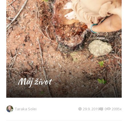
Můj život
Taraka Solei
29.9. 2019
0
2095x