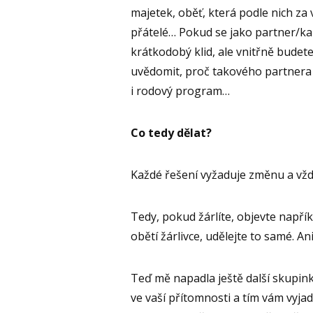
majetek, oběť, která podle nich za v
přátelé… Pokud se jako partner/ka 
krátkodobý klid, ale vnitřně budet
uvědomit, proč takového partnera 
i rodový program…
Co tedy dělat?
Každé řešení vyžaduje změnu a vždy
Tedy, pokud žárlíte, objevte např
obětí žárlivce, udělejte to samé. A
Teď mě napadla ještě další skupinka 
ve vaší přítomnosti a tím vám vyjadř