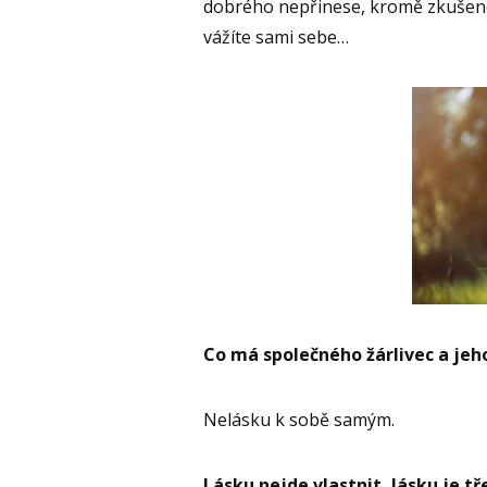
dobrého nepřinese, kromě zkušenos
vážíte sami sebe…
Co má společného žárlivec a jeh
Nelásku k sobě samým.
Lásku nejde vlastnit, lásku je tř