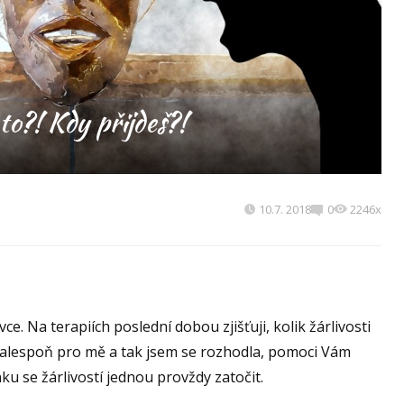
 to?! Kdy přijdeš?!
10.7. 2018
0
2246x
e. Na terapiích poslední dobou zjišťuji, kolik žárlivosti
ebo alespoň pro mě a tak jsem se rozhodla, pomoci Vám
ku se žárlivostí jednou provždy zatočit.