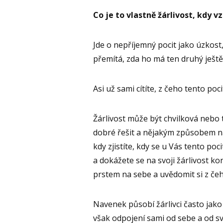
Co je to vlastně žárlivost, kdy v
Jde o nepříjemný pocit jako úzkost
přemítá, zda ho má ten druhý ješt
Asi už sami cítíte, z čeho tento po
Žárlivost může být chvilková nebo 
dobré řešit a nějakým způsobem n
kdy zjistíte, kdy se u Vás tento poc
a dokážete se na svoji žárlivost ko
prstem na sebe a uvědomit si z če
Navenek působí žárlivci často jako 
však odpojení sami od sebe a od s