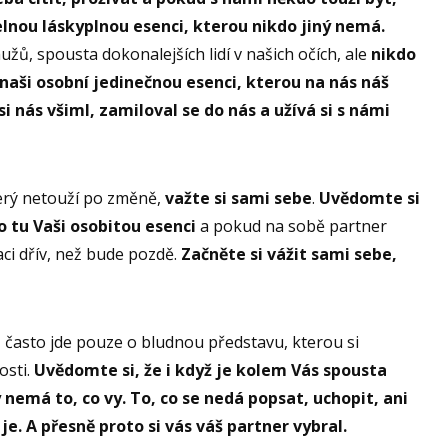
elnou láskyplnou esenci, kterou nikdo jiný nemá.
užů, spousta dokonalejších lidí v našich očích, ale
nikdo
naši osobní jedinečnou esenci, kterou na nás náš
si nás všiml, zamiloval se do nás a užívá si s námi
terý netouží po změně,
važte si sami sebe
.
Uvědomte si
o tu Vaši osobitou esenci
a pokud na sobě partner
aci dřív, než bude pozdě.
Začněte si vážit sami sebe,
 – často jde pouze o bludnou představu, kterou si
osti.
Uvědomte si, že i když je kolem Vás spousta
 nemá to, co vy. To, co se nedá popsat, uchopit, ani
 je. A přesně proto si vás váš partner vybral.