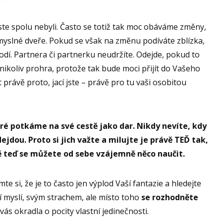
jste spolu nebyli. Často se totiž tak moc obáváme změny,
myslné dveře. Pokud se však na změnu podíváte zblízka,
bodí. Partnera či partnerku neudržíte. Odejde, pokud to
 nikoliv prohra, protože tak bude moci přijít do Vašeho
právě proto, jací jste – právě pro tu vaši osobitou
teré potkáme na své cestě jako dar. Nikdy nevíte, kdy
ejdou. Proto si jich važte a milujte je právě TEĎ tak,
ě teď se můžete od sebe vzájemně něco naučit.
e si, že je to často jen výplod Vaší fantazie a hledejte
í myslí, svým strachem, ale místo toho
se rozhodněte
vás okradla o pocity vlastní jedinečnosti.