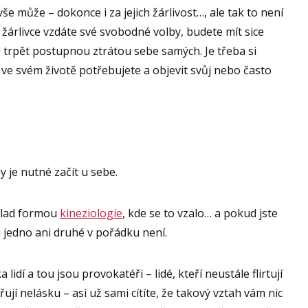
še může – dokonce i za jejich žárlivost…, ale tak to není
žárlivce vzdáte své svobodné volby, budete mít sice
e trpět postupnou ztrátou sebe samých. Je třeba si
ve svém životě potřebujete a objevit svůj nebo často
 je nutné začít u sebe.
íklad formou
kineziologie
, kde se to vzalo… a pokud jste
ni jedno ani druhé v pořádku není.
lidí a tou jsou provokatéři – lidé, kteří neustále flirtují
ují nelásku – asi už sami cítíte, že takový vztah vám nic