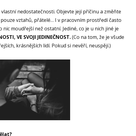
vlastní nedostatečnosti. Objevte její příčinu a změňte
á pouze vztahů, přátelé… I v pracovním prostředí často
 nic moudřejší než ostatní. Jediné, co je u nich jiné je
NOSTI, VE SVOJI JEDINEČNOST.
(Co na tom, že je všude
ších, krásnějších lidí. Pokud si nevěří, neuspějí.)
ělat?