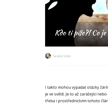
Kdo ti píše?! Co je
Taraka Solei
I takto mohou vypadat otázky žárlivc
je ve světě. Je to až zarážející n
třeba i prostřednictvím tohoto člán