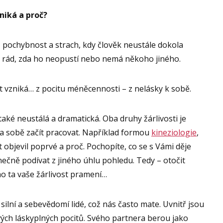
zniká a proč?
, pochybnost a strach, kdy člověk neustále dokola
ě rád, zda ho neopustí nebo nemá někoho jiného.
cit vzniká… z pocitu méněcennosti – z nelásky k sobě.
také neustálá a dramatická. Oba druhy žárlivosti je
a sobě začít pracovat. Například formou
kineziologie
,
it objevil poprvé a proč. Pochopíte, co se s Vámi děje
nečně podívat z jiného úhlu pohledu. Tedy – otočit
ho ta vaše žárlivost pramení…
silní a sebevědomí lidé, což nás často mate. Uvnitř jsou
vých láskyplných pocitů. Svého partnera berou jako