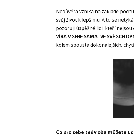
Nedůvěra vzniká na základě pocitu 
svůj život k lepšímu. A to se netýk
pozoruji úspěšné lidi, kteří nejsou o
VÍRA V SEBE SAMA, VE SVÉ SCHOP
kolem spousta dokonalejších, chytřej
Co pro sebe tedy oba můžete ud