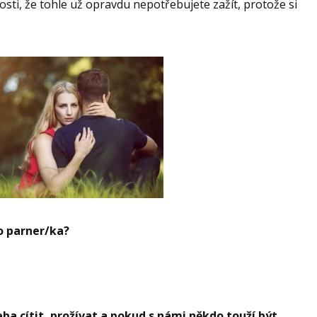
ti, že tohle už opravdu nepotřebujete zažít, protože si
o parner/ka?
eba cítit, prožívat a pokud s námi někdo touží být,