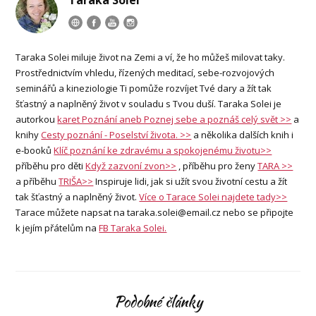
Taraka Solei miluje život na Zemi a ví, že ho můžeš milovat taky.
Prostřednictvím vhledu, řízených meditací, sebe-rozvojových
seminářů a kineziologie Ti pomůže rozvíjet Tvé dary a žít tak
šťastný a naplněný život v souladu s Tvou duší. Taraka Solei je
autorkou
karet Poznání aneb Poznej sebe a poznáš celý svět >>
a
knihy
Cesty poznání - Poselství života. >>
a několika dalších knih i
e-booků
Klíč poznání ke zdravému a spokojenému životu>>
příběhu pro děti
Když zazvoní zvon>>
, příběhu pro ženy
TARA >>
a příběhu
TRIŠA>>
Inspiruje lidi, jak si užít svou životní cestu a žít
tak šťastný a naplněný život.
Více o Tarace Solei najdete tady>>
Tarace můžete napsat na taraka.solei@email.cz nebo se připojte
k jejím přátelům na
FB Taraka Solei.
Podobné články