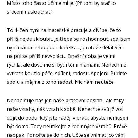
Místo toho často učíme mi je. (Přitom by stačilo
srdcem naslouchat.)
Tolik žen nyní na mateřské pracuje a diví se, že to
příliš nejde skloubit. Je třeba se rozhodnout, zda jsem
nyní máma nebo podnikatelka…, protože dělat věci
na půl se příliš nevyplácí… Dnešní doba je velmi
rychlá, ale dovolme si být i těmi mámami. Nenechme
vytratit kouzlo péče, sdílení, radosti, spojení. Buďme
spolu a mějme z toho radost. Nic nám neuteče.
Nenaplňuje nás jen naše pracovní poslání, ale taky
naše vztahy, náš vztah k sobě. Nenechte svůj život
dojít do bodu, kdy jste raději v práci, abyste nemuseli
být doma.
Tedy neutíkejte z rodinných vztahů. Právě
naopak. Ponořte se do nich. Učte se vnímat, co vám