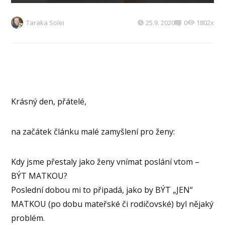
Taraka Solei
25.9. 2020
0
1802x
Krásný den, přátelé,
na začátek článku malé zamyšlení pro ženy:
Kdy jsme přestaly jako ženy vnímat poslání vtom –
BÝT MATKOU?
Poslední dobou mi to připadá, jako by BÝT „JEN“
MATKOU (po dobu mateřské či rodičovské) byl nějaký
problém.