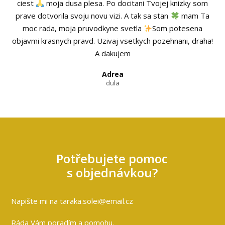
ciest
moja dusa plesa. Po docitani Tvojej knizky som
prave dotvorila svoju novu vizi. A tak sa stan
mam Ta
moc rada, moja pruvodkyne svetla
Som potesena
objavmi krasnych pravd. Uzivaj vsetkych pozehnani, draha!
A dakujem
Adrea
dula
Potřebujete pomoc
s objednávkou?
Napište mi na taraka.solei@email.cz
Ráda Vám poradím a pomohu.