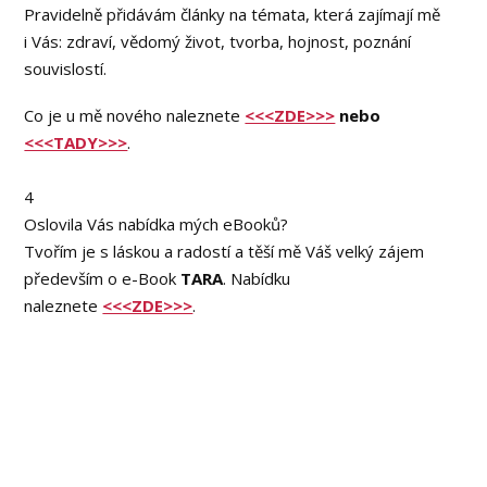
Pravidelně přidávám články na témata, která zajímají mě
i Vás: zdraví, vědomý život, tvorba, hojnost, poznání
souvislostí.
Co je u mě nového naleznete
<<<ZDE>>>
nebo
<<<TADY>>>
.
4
Oslovila Vás nabídka mých eBooků?
Tvořím je s láskou a radostí a těší mě Váš velký zájem
především o e-Book
TARA
. Nabídku
naleznete
<<<ZDE>>>
.